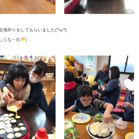
地作りをしてもらいました(*’ω’*)
しくな～れ
）