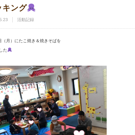
ッキング
5.23
活動記録
9日（月）にたこ焼き＆焼きそばを
した