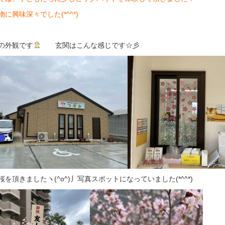
に興味深々でした(*^^*)
の外観です
玄関はこんな感じです☆彡
桜を頂きましたヽ(^o^)丿写真スポットになっていました(*^^*)