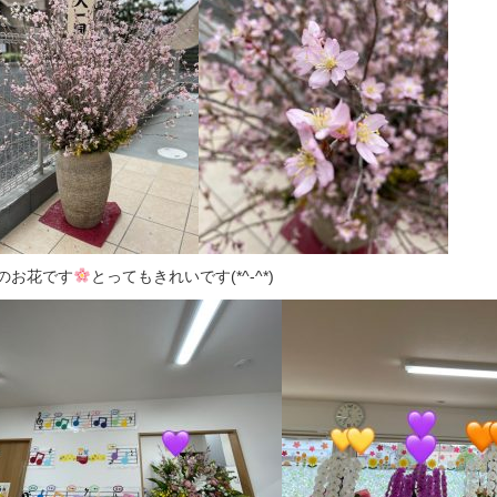
のお花です
とってもきれいです(*^-^*)