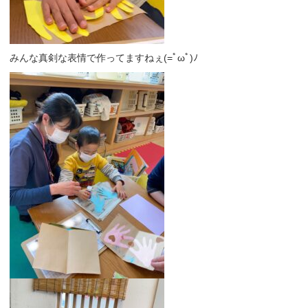
みんな真剣な表情で作ってますねぇ(=ﾟωﾟ)ﾉ