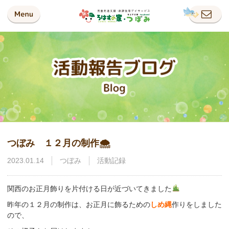
つぼみ １２月の制作🌨
2023.01.14
つぼみ
活動記録
関西のお正月飾りを片付ける日が近づいてきました
昨年の１２月の制作は、お正月に飾るための
しめ縄
作りをしました
ので、