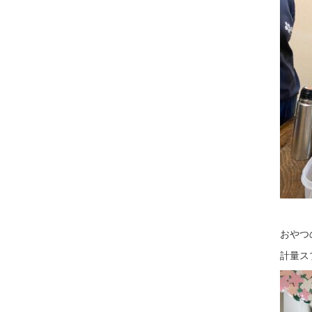
おやつ
計量ス