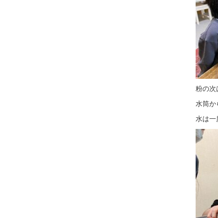
粉の次
水筒か
水は一