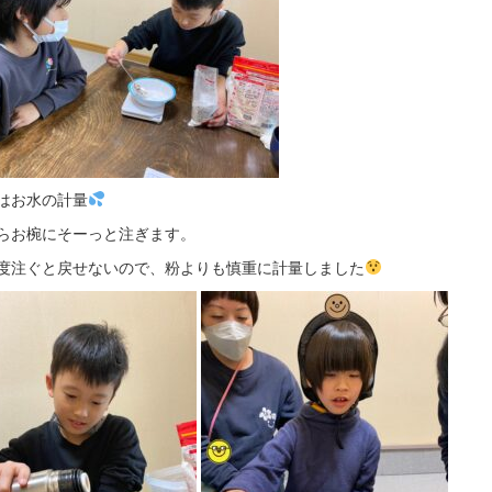
はお水の計量
らお椀にそーっと注ぎます。
度注ぐと戻せないので、粉よりも慎重に計量しました